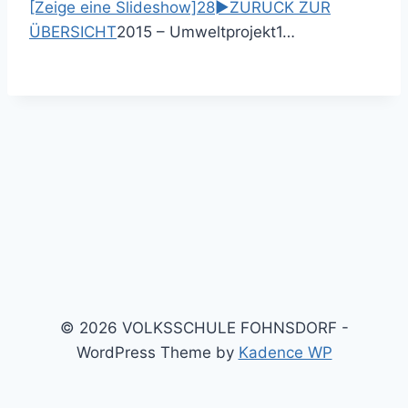
[Zeige eine Slideshow]
2
8
►
ZURÜCK ZUR
ÜBERSICHT
2015 – Umweltprojekt
1
…
© 2026 VOLKSSCHULE FOHNSDORF -
WordPress Theme by
Kadence WP