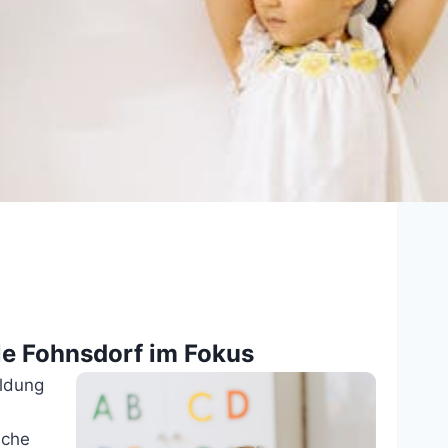
le Fohnsdorf im Fokus
ildung
iche