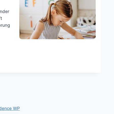
inder
t
erung
dence WP