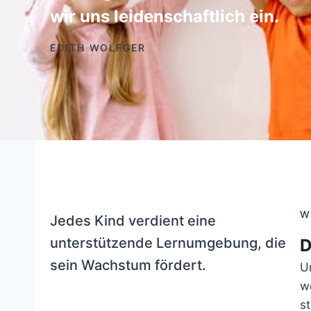
wir uns leidenschaftlich ein.
EDITH WOLFGER
W
Jedes Kind verdient eine
unterstützende Lernumgebung, die
D
sein Wachstum fördert.
U
w
s