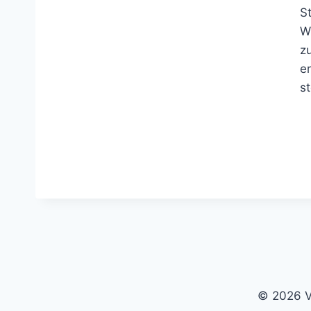
S
W
z
e
s
© 2026 