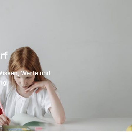
rf
 Wissen, Werte und
ng.