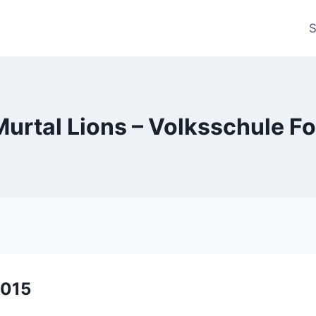
S
Murtal Lions – Volksschule F
2015