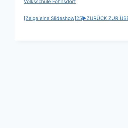
Volksschule Fohnsdorf
[Zeige eine Slideshow]
2
5
►
ZURÜCK ZUR ÜB