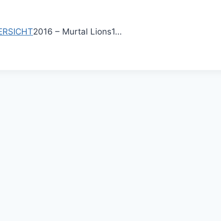
ERSICHT
2016 – Murtal Lions
1
…