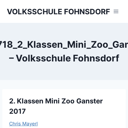
Skip
VOLKSSCHULE FOHNSDORF
to
content
718_2_Klassen_Mini_Zoo_Gan
– Volksschule Fohnsdorf
2. Klassen Mini Zoo Ganster
2017
Chris Mayerl