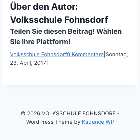
Über den Autor:
Volksschule Fohnsdorf
Teilen Sie diesen Beitrag! Wählen
Sie Ihre Plattform!
F
T
P
E
Volksschule Fohnsdorf
0 Kommentare
|
Sonntag,
a
w
i
-
23. April, 2017
|
c
i
n
M
e
t
t
a
b
t
e
i
o
e
r
l
o
r
e
k
s
© 2026 VOLKSSCHULE FOHNSDORF -
t
WordPress Theme by
Kadence WP