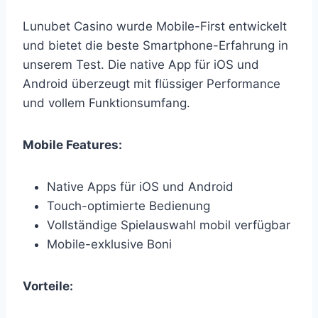
Lunubet Casino wurde Mobile-First entwickelt
und bietet die beste Smartphone-Erfahrung in
unserem Test. Die native App für iOS und
Android überzeugt mit flüssiger Performance
und vollem Funktionsumfang.
Mobile Features:
Native Apps für iOS und Android
Touch-optimierte Bedienung
Vollständige Spielauswahl mobil verfügbar
Mobile-exklusive Boni
Vorteile: