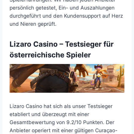
persönlich getestet, Ein- und Auszahlungen
durchgeführt und den Kundensupport auf Herz
und Nieren geprüft.
Lizaro Casino – Testsieger für
österreichische Spieler
Lizaro Casino hat sich als unser Testsieger
etabliert und überzeugt mit einer
Gesamtbewertung von 9.2/10 Punkten. Der
Anbieter operiert mit einer gültigen Curaçao-