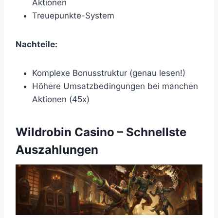
Aktionen
Treuepunkte-System
Nachteile:
Komplexe Bonusstruktur (genau lesen!)
Höhere Umsatzbedingungen bei manchen
Aktionen (45x)
Wildrobin Casino – Schnellste
Auszahlungen