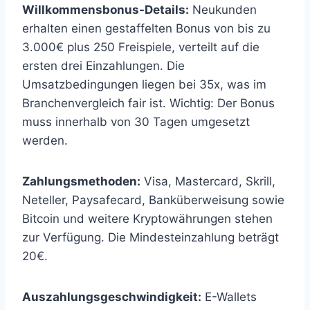
Willkommensbonus-Details:
Neukunden
erhalten einen gestaffelten Bonus von bis zu
3.000€ plus 250 Freispiele, verteilt auf die
ersten drei Einzahlungen. Die
Umsatzbedingungen liegen bei 35x, was im
Branchenvergleich fair ist. Wichtig: Der Bonus
muss innerhalb von 30 Tagen umgesetzt
werden.
Zahlungsmethoden:
Visa, Mastercard, Skrill,
Neteller, Paysafecard, Banküberweisung sowie
Bitcoin und weitere Kryptowährungen stehen
zur Verfügung. Die Mindesteinzahlung beträgt
20€.
Auszahlungsgeschwindigkeit:
E-Wallets