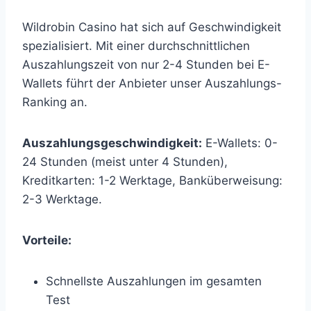
Wildrobin Casino hat sich auf Geschwindigkeit
spezialisiert. Mit einer durchschnittlichen
Auszahlungszeit von nur 2-4 Stunden bei E-
Wallets führt der Anbieter unser Auszahlungs-
Ranking an.
Auszahlungsgeschwindigkeit:
E-Wallets: 0-
24 Stunden (meist unter 4 Stunden),
Kreditkarten: 1-2 Werktage, Banküberweisung:
2-3 Werktage.
Vorteile:
Schnellste Auszahlungen im gesamten
Test