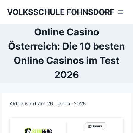
Skip
VOLKSSCHULE FOHNSDORF
to
content
Online Casino
Österreich: Die 10 besten
Online Casinos im Test
2026
Aktualisiert am 26. Januar 2026
Bonus