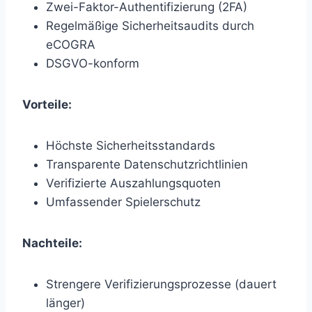
Zwei-Faktor-Authentifizierung (2FA)
Regelmäßige Sicherheitsaudits durch
eCOGRA
DSGVO-konform
Vorteile:
Höchste Sicherheitsstandards
Transparente Datenschutzrichtlinien
Verifizierte Auszahlungsquoten
Umfassender Spielerschutz
Nachteile:
Strengere Verifizierungsprozesse (dauert
länger)