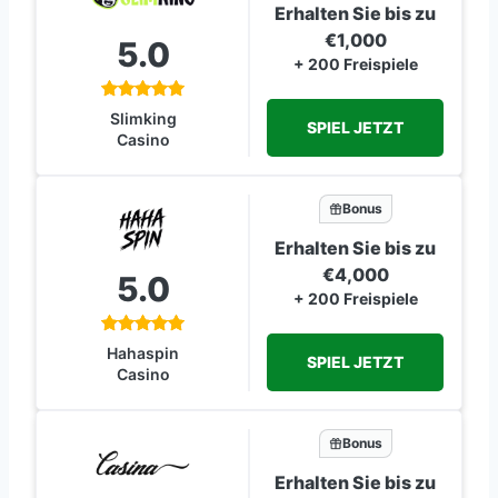
Erhalten Sie bis zu
€1,000
5.0
+ 200 Freispiele
Slimking
SPIEL JETZT
Casino
Bonus
Erhalten Sie bis zu
€4,000
5.0
+ 200 Freispiele
Hahaspin
SPIEL JETZT
Casino
Bonus
Erhalten Sie bis zu