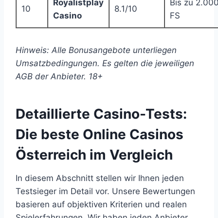
Royalistplay
Bis zu 2.00
10
8.1/10
Casino
FS
Hinweis: Alle Bonusangebote unterliegen
Umsatzbedingungen. Es gelten die jeweiligen
AGB der Anbieter. 18+
Detaillierte Casino-Tests:
Die beste Online Casinos
Österreich im Vergleich
In diesem Abschnitt stellen wir Ihnen jeden
Testsieger im Detail vor. Unsere Bewertungen
basieren auf objektiven Kriterien und realen
Spielerfahrungen. Wir haben jeden Anbieter