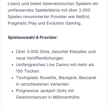
Lizenz und bietet österreichischen Spielern ein
umfassendes Spielerlebnis mit über 3.000
Spielen renommierter Provider wie NetEnt,
Pragmatic Play und Evolution Gaming.
Spielauswahl & Provider:
Über 3.000 Slots, darunter Klassiker und
neue Veröffentlichungen
Umfangreiches Live Casino mit mehr als
150 Tischen
Tischspiele: Roulette, Blackjack, Baccarat
in verschiedenen Varianten
Progressive Jackpot-Slots mit
Gewinnchancen in Millionenhöhe