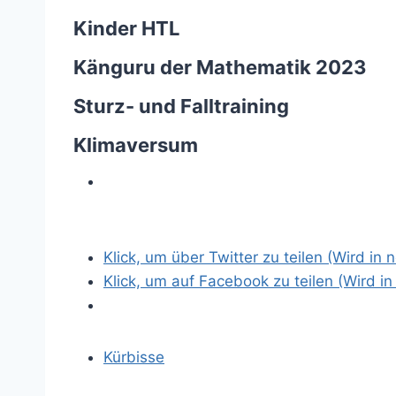
Kinder HTL
Känguru der Mathematik 2023
Sturz- und Falltraining
Klimaversum
Z
e
i
Klick, um über Twitter zu teilen (Wird in
g
Klick, um auf Facebook zu teilen (Wird i
e
g
r
Kürbisse
ö
s