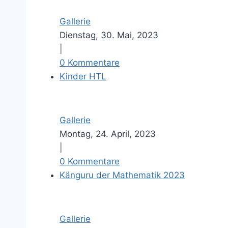
s
Gallerie
e
Dienstag, 30. Mai, 2023
r
|
e
0 Kommentare
s
Kinder HTL
B
i
l
Gallerie
d
Montag, 24. April, 2023
|
0 Kommentare
Känguru der Mathematik 2023
Gallerie