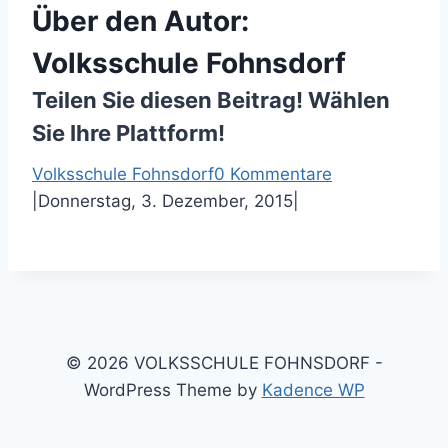
Über den Autor:
Volksschule Fohnsdorf
Teilen Sie diesen Beitrag! Wählen
Sie Ihre Plattform!
F
T
P
E
Volksschule Fohnsdorf
0 Kommentare
a
w
i
-
|
Donnerstag, 3. Dezember, 2015
|
c
i
n
M
e
t
t
a
b
t
e
i
o
e
r
l
o
r
e
k
s
© 2026 VOLKSSCHULE FOHNSDORF -
t
WordPress Theme by
Kadence WP