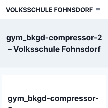
Skip
VOLKSSCHULE FOHNSDORF
to
content
gym_bkgd-compressor-2
– Volksschule Fohnsdorf
gym_bkgd-compressor-