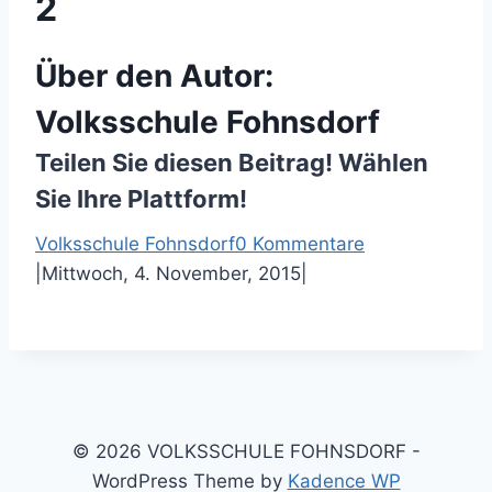
2
Über den Autor:
Volksschule Fohnsdorf
Teilen Sie diesen Beitrag! Wählen
Sie Ihre Plattform!
F
T
P
E
Volksschule Fohnsdorf
0 Kommentare
a
w
i
-
|
Mittwoch, 4. November, 2015
|
c
i
n
M
e
t
t
a
b
t
e
i
o
e
r
l
o
r
e
k
s
© 2026 VOLKSSCHULE FOHNSDORF -
t
WordPress Theme by
Kadence WP