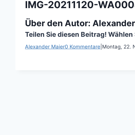
IMG-20211120-WA000
Über den Autor:
Alexander
Teilen Sie diesen Beitrag! Wählen 
F
T
P
E
Alexander Maier
0 Kommentare
|
Montag, 22. 
a
w
i
-
c
i
n
M
e
t
t
a
b
t
e
i
o
e
r
l
o
r
e
k
s
t