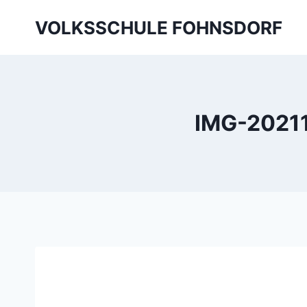
Skip
VOLKSSCHULE FOHNSDORF
to
content
IMG-20211