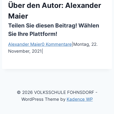
Über den Autor:
Alexander
Maier
Teilen Sie diesen Beitrag! Wählen
Sie Ihre Plattform!
F
T
P
E
Alexander Maier
0 Kommentare
|
Montag, 22.
a
w
i
-
November, 2021
|
c
i
n
M
e
t
t
a
b
t
e
i
o
e
r
l
o
r
e
k
s
© 2026 VOLKSSCHULE FOHNSDORF -
t
WordPress Theme by
Kadence WP