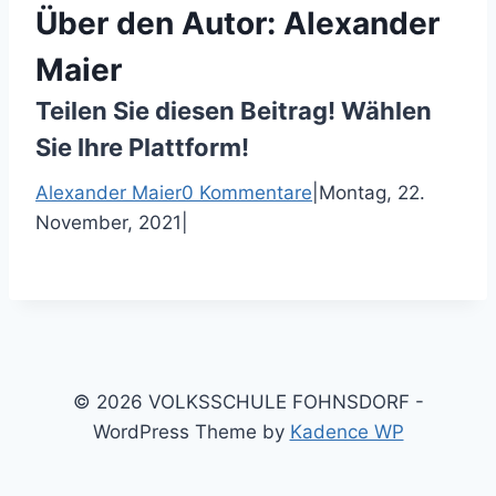
Über den Autor:
Alexander
Maier
Teilen Sie diesen Beitrag! Wählen
Sie Ihre Plattform!
F
T
P
E
Alexander Maier
0 Kommentare
|
Montag, 22.
a
w
i
-
November, 2021
|
c
i
n
M
e
t
t
a
b
t
e
i
o
e
r
l
o
r
e
k
s
© 2026 VOLKSSCHULE FOHNSDORF -
t
WordPress Theme by
Kadence WP