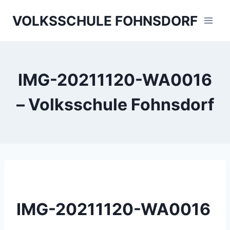
Skip
VOLKSSCHULE FOHNSDORF
to
content
IMG-20211120-WA0016
– Volksschule Fohnsdorf
IMG-20211120-WA0016