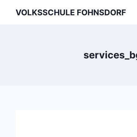
Skip
VOLKSSCHULE FOHNSDORF
to
content
services_b