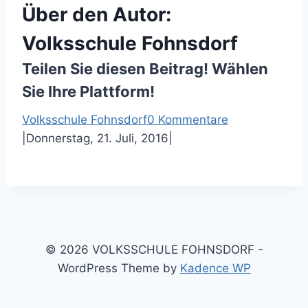
Über den Autor:
Volksschule Fohnsdorf
Teilen Sie diesen Beitrag! Wählen
Sie Ihre Plattform!
F
T
P
E
Volksschule Fohnsdorf
0 Kommentare
a
w
i
-
|
Donnerstag, 21. Juli, 2016
|
c
i
n
M
e
t
t
a
b
t
e
i
o
e
r
l
o
r
e
k
s
© 2026 VOLKSSCHULE FOHNSDORF -
t
WordPress Theme by
Kadence WP