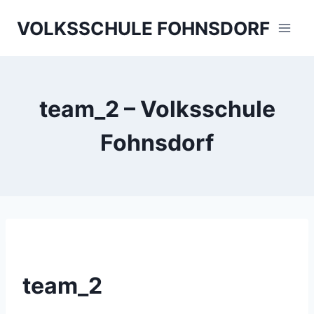
Skip
VOLKSSCHULE FOHNSDORF
to
content
team_2 – Volksschule
Fohnsdorf
team_2