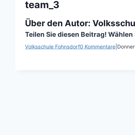
team_3
Über den Autor:
Volksschu
Teilen Sie diesen Beitrag! Wählen 
F
T
P
E
Volksschule Fohnsdorf
0 Kommentare
|
Donners
a
w
i
-
c
i
n
M
e
t
t
a
b
t
e
i
o
e
r
l
o
r
e
k
s
t