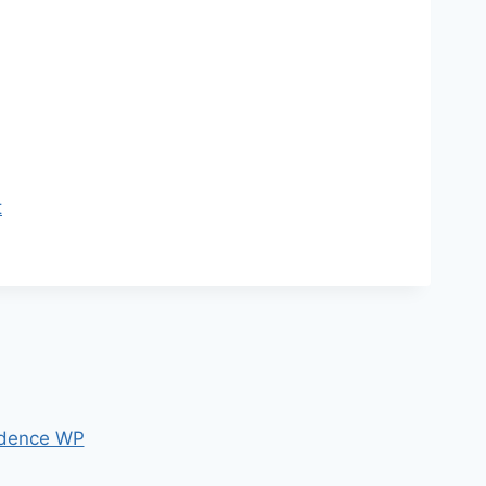
t
dence WP