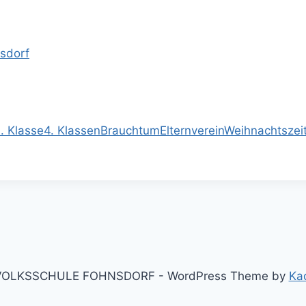
nsdorf
. Klasse
4. Klassen
Brauchtum
Elternverein
Weihnachtszei
VOLKSSCHULE FOHNSDORF - WordPress Theme by
Ka