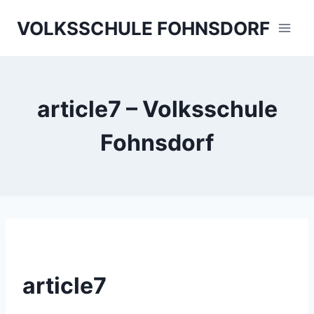
Skip
VOLKSSCHULE FOHNSDORF
to
content
article7 – Volksschule
Fohnsdorf
article7