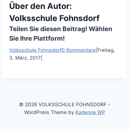
Über den Autor:
Volksschule Fohnsdorf
Teilen Sie diesen Beitrag! Wählen
Sie Ihre Plattform!
F
T
P
E
Volksschule Fohnsdorf
0 Kommentare
|
Freitag,
a
w
i
-
3. März, 2017
|
c
i
n
M
e
t
t
a
b
t
e
i
o
e
r
l
o
r
e
k
s
© 2026 VOLKSSCHULE FOHNSDORF -
t
WordPress Theme by
Kadence WP