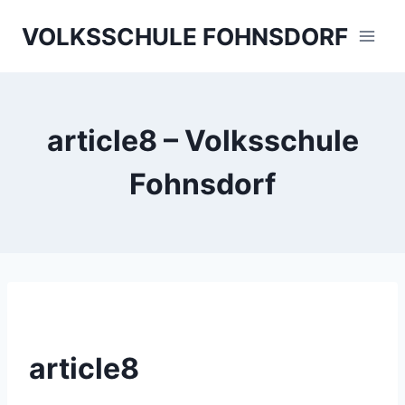
Skip
VOLKSSCHULE FOHNSDORF
to
content
article8 – Volksschule
Fohnsdorf
article8