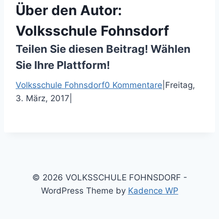
Über den Autor:
Volksschule Fohnsdorf
Teilen Sie diesen Beitrag! Wählen
Sie Ihre Plattform!
F
T
P
E
Volksschule Fohnsdorf
0 Kommentare
|
Freitag,
a
w
i
-
3. März, 2017
|
c
i
n
M
e
t
t
a
b
t
e
i
o
e
r
l
o
r
e
k
s
© 2026 VOLKSSCHULE FOHNSDORF -
t
WordPress Theme by
Kadence WP