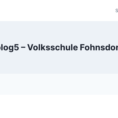
S
log5 – Volksschule Fohnsdo