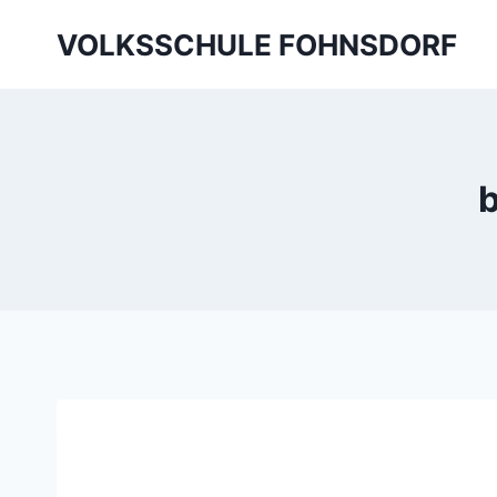
Skip
VOLKSSCHULE FOHNSDORF
to
content
b