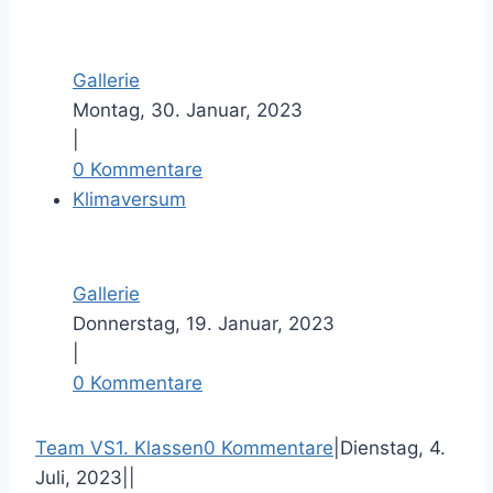
Gallerie
Montag, 30. Januar, 2023
|
0 Kommentare
Klimaversum
Gallerie
Donnerstag, 19. Januar, 2023
|
0 Kommentare
F
T
P
E
Team VS
1. Klassen
0 Kommentare
|
Dienstag, 4.
a
w
i
-
Juli, 2023
|
|