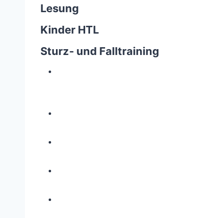
Lesung
Kinder HTL
Sturz- und Falltraining
Z
e
i
g
e
g
r
ö
s
s
e