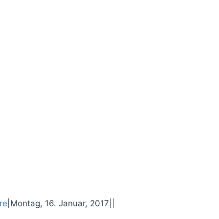
F
T
P
E
re
|
Montag, 16. Januar, 2017
|
|
a
w
i
-