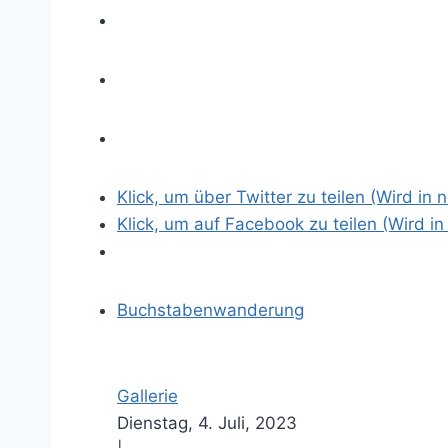
r
e
s
B
i
l
d
Klick, um über Twitter zu teilen (Wird in
Klick, um auf Facebook zu teilen (Wird i
Buchstabenwanderung
Gallerie
Dienstag, 4. Juli, 2023