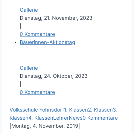
Gallerie
Dienstag, 21. November, 2023
|
0 Kommentare
Bäuerinnen-Aktionstag
Gallerie
Dienstag, 24. Oktober, 2023
|
0 Kommentare
Volksschule Fohnsdorf
1. Klassen
2. Klassen
3.
F
T
P
E
Klassen
4. Klassen
Lehrer
News
0 Kommentare
a
w
i
-
|
Montag, 4. November, 2019
|
|
c
i
n
M