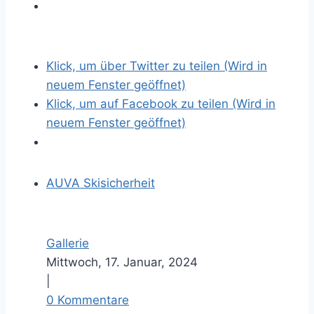
Z
e
i
Klick, um über Twitter zu teilen (Wird in
g
neuem Fenster geöffnet)
e
Klick, um auf Facebook zu teilen (Wird in
g
neuem Fenster geöffnet)
r
ö
s
AUVA Skisicherheit
s
e
r
Gallerie
e
Mittwoch, 17. Januar, 2024
s
|
B
0 Kommentare
i