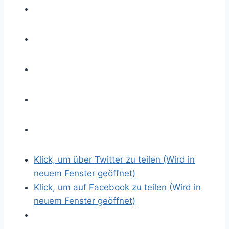
s
e
r
e
s
B
i
l
d
Klick, um über Twitter zu teilen (Wird in
neuem Fenster geöffnet)
Klick, um auf Facebook zu teilen (Wird in
neuem Fenster geöffnet)