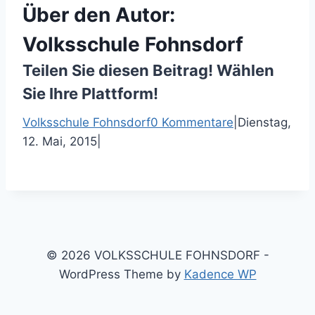
Über den Autor:
Volksschule Fohnsdorf
Teilen Sie diesen Beitrag! Wählen
Sie Ihre Plattform!
F
T
P
E
Volksschule Fohnsdorf
0 Kommentare
|
Dienstag,
a
w
i
-
12. Mai, 2015
|
c
i
n
M
e
t
t
a
b
t
e
i
o
e
r
l
o
r
e
k
s
© 2026 VOLKSSCHULE FOHNSDORF -
t
WordPress Theme by
Kadence WP