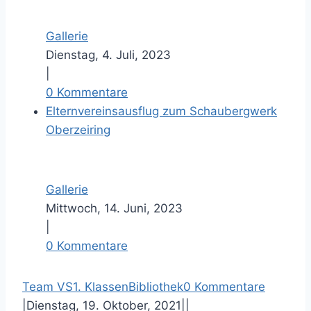
Gallerie
Dienstag, 4. Juli, 2023
|
0 Kommentare
Elternvereinsausflug zum Schaubergwerk
Oberzeiring
Gallerie
Mittwoch, 14. Juni, 2023
|
0 Kommentare
F
T
P
E
Team VS
1. Klassen
Bibliothek
0 Kommentare
a
w
i
-
|
Dienstag, 19. Oktober, 2021
|
|