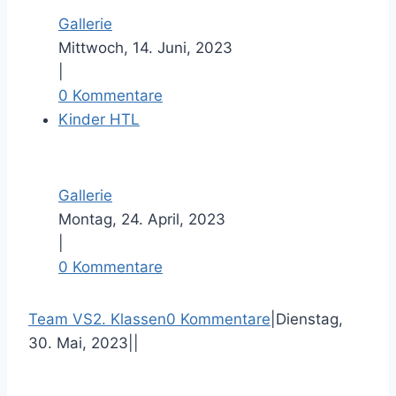
Gallerie
Mittwoch, 14. Juni, 2023
|
0 Kommentare
Kinder HTL
Gallerie
Montag, 24. April, 2023
|
0 Kommentare
F
T
P
E
Team VS
2. Klassen
0 Kommentare
|
Dienstag,
a
w
i
-
30. Mai, 2023
|
|
c
i
n
M
e
t
t
a