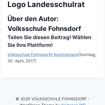
Logo Landesschulrat
Über den Autor:
Volksschule Fohnsdorf
Teilen Sie diesen Beitrag! Wählen
Sie Ihre Plattform!
F
T
P
E
Volksschule Fohnsdorf
0 Kommentare
|
Sonntag,
a
w
i
-
30. April, 2017
|
c
i
n
M
e
t
t
a
b
t
e
i
o
e
r
l
o
r
e
k
s
© 2026 VOLKSSCHULE FOHNSDORF -