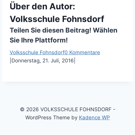
Über den Autor:
Volksschule Fohnsdorf
Teilen Sie diesen Beitrag! Wählen
Sie Ihre Plattform!
F
T
P
E
Volksschule Fohnsdorf
0 Kommentare
a
w
i
-
|
Donnerstag, 21. Juli, 2016
|
c
i
n
M
e
t
t
a
b
t
e
i
o
e
r
l
o
r
e
k
s
© 2026 VOLKSSCHULE FOHNSDORF -
t
WordPress Theme by
Kadence WP