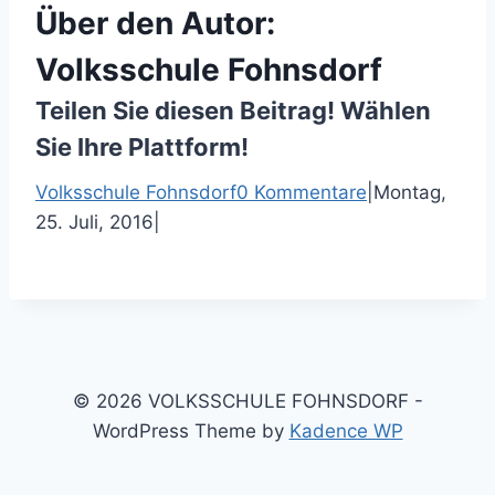
Über den Autor:
Volksschule Fohnsdorf
Teilen Sie diesen Beitrag! Wählen
Sie Ihre Plattform!
F
T
P
E
Volksschule Fohnsdorf
0 Kommentare
|
Montag,
a
w
i
-
25. Juli, 2016
|
c
i
n
M
e
t
t
a
b
t
e
i
o
e
r
l
o
r
e
k
s
© 2026 VOLKSSCHULE FOHNSDORF -
t
WordPress Theme by
Kadence WP