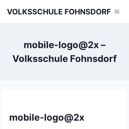
Skip
VOLKSSCHULE FOHNSDORF
to
content
mobile-logo@2x –
Volksschule Fohnsdorf
mobile-logo@2x