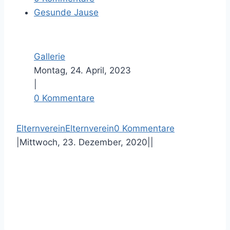
Gesunde Jause
Gallerie
Montag, 24. April, 2023
|
0 Kommentare
F
T
P
E
Elternverein
Elternverein
0 Kommentare
a
w
i
-
|
Mittwoch, 23. Dezember, 2020
|
|
c
i
n
M
e
t
t
a
b
t
e
i
o
e
r
l
o
r
e
k
s