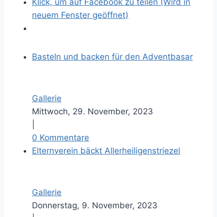
Klick, um auf Facebook zu teilen (Wird in
g
neuem Fenster geöffnet)
r
ö
s
Basteln und backen für den Adventbasar
s
e
r
Gallerie
e
Mittwoch, 29. November, 2023
s
|
B
0 Kommentare
i
Elternverein bäckt Allerheiligenstriezel
l
d
Gallerie
Donnerstag, 9. November, 2023