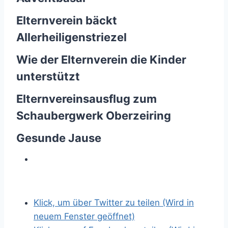
Elternverein bäckt
Allerheiligenstriezel
Wie der Elternverein die Kinder
unterstützt
Elternvereinsausflug zum
Schaubergwerk Oberzeiring
Gesunde Jause
Z
e
i
Klick, um über Twitter zu teilen (Wird in
g
neuem Fenster geöffnet)
e