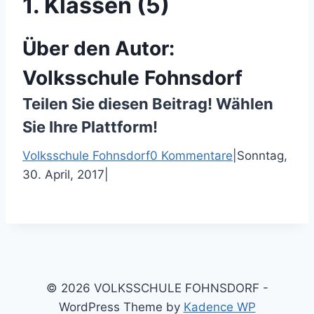
1. Klassen (5)
Über den Autor:
Volksschule Fohnsdorf
Teilen Sie diesen Beitrag! Wählen
Sie Ihre Plattform!
F
T
P
E
Volksschule Fohnsdorf
0 Kommentare
|
Sonntag,
a
w
i
-
30. April, 2017
|
c
i
n
M
e
t
t
a
b
t
e
i
o
e
r
l
o
r
e
k
s
© 2026 VOLKSSCHULE FOHNSDORF -
t
WordPress Theme by
Kadence WP