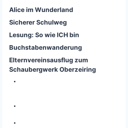
Alice im Wunderland
Sicherer Schulweg
Lesung: So wie ICH bin
Buchstabenwanderung
Elternvereinsausflug zum
Schaubergwerk Oberzeiring
Z
e
i
g
e
g