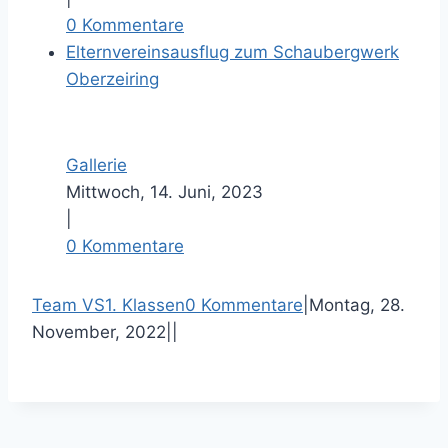
0 Kommentare
Elternvereinsausflug zum Schaubergwerk
Oberzeiring
Gallerie
Mittwoch, 14. Juni, 2023
|
0 Kommentare
F
T
P
E
Team VS
1. Klassen
0 Kommentare
|
Montag, 28.
a
w
i
-
November, 2022
|
|
c
i
n
M
e
t
t
a
b
t
e
i
o
e
r
l