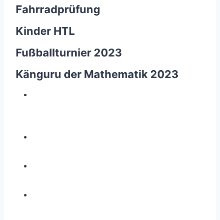
Fahrradprüfung
Kinder HTL
Fußballturnier 2023
Känguru der Mathematik 2023
Z
e
i
g
e
g
r
ö
s