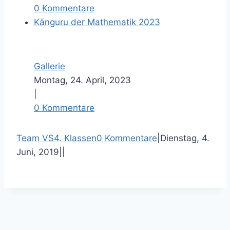
0 Kommentare
Känguru der Mathematik 2023
Gallerie
Montag, 24. April, 2023
|
0 Kommentare
F
T
P
E
Team VS
4. Klassen
0 Kommentare
|
Dienstag, 4.
a
w
i
-
Juni, 2019
|
|
c
i
n
M
e
t
t
a
b
t
e
i
o
e
r
l
o
r
e