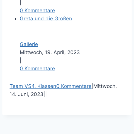
|
0 Kommentare
Greta und die Großen
Gallerie
Mittwoch, 19. April, 2023
|
0 Kommentare
F
T
P
E
Team VS
4. Klassen
0 Kommentare
|
Mittwoch,
a
w
i
-
14. Juni, 2023
|
|
c
i
n
M
e
t
t
a
b
t
e
i
o
e
r
l