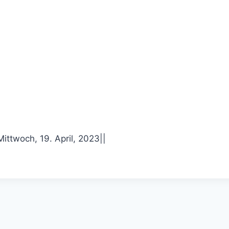
Mittwoch, 19. April, 2023
|
|
w
M