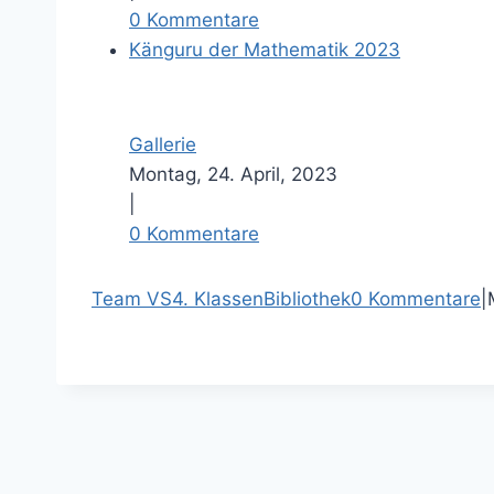
0 Kommentare
Känguru der Mathematik 2023
Gallerie
Montag, 24. April, 2023
|
0 Kommentare
F
T
P
E
Team VS
4. Klassen
Bibliothek
0 Kommentare
|
a
i
-
c
i
n
e
t
t
a
b
t
e
i
o
e
r
l
o
r
e