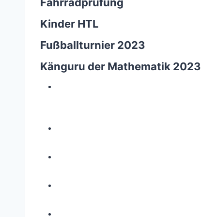
Fahrradprüfung
Kinder HTL
Fußballturnier 2023
Känguru der Mathematik 2023
Z
e
i
g
e
g
r
ö
s
s