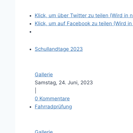
e
Klick, um über Twitter zu teilen (Wird in
r
Klick, um auf Facebook zu teilen (Wird i
e
s
B
i
Schullandtage 2023
l
d
Gallerie
Samstag, 24. Juni, 2023
|
0 Kommentare
Fahrradprüfung
Gallerie