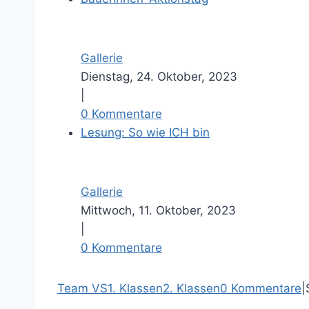
Gallerie
Dienstag, 24. Oktober, 2023
|
0 Kommentare
Lesung: So wie ICH bin
Gallerie
Mittwoch, 11. Oktober, 2023
|
0 Kommentare
F
T
P
E
Team VS
1. Klassen
2. Klassen
0 Kommentare
|
a
i
-