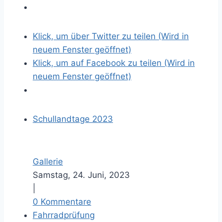
ö
s
Klick, um über Twitter zu teilen (Wird in
s
neuem Fenster geöffnet)
e
Klick, um auf Facebook zu teilen (Wird in
r
neuem Fenster geöffnet)
e
s
B
Schullandtage 2023
i
l
d
Gallerie
Samstag, 24. Juni, 2023
|
0 Kommentare
Fahrradprüfung