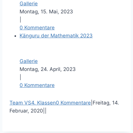
Gallerie
Montag, 15. Mai, 2023
|
0 Kommentare
Känguru der Mathematik 2023
Gallerie
Montag, 24. April, 2023
|
0 Kommentare
F
T
P
E
Team VS
4. Klassen
0 Kommentare
|
Freitag, 14.
a
w
i
-
Februar, 2020
|
|
c
i
n
M
e
t
t
a