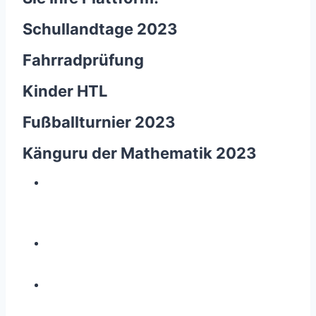
Schullandtage 2023
Fahrradprüfung
Kinder HTL
Fußballturnier 2023
Känguru der Mathematik 2023
Z
e
i
g
e
g
r