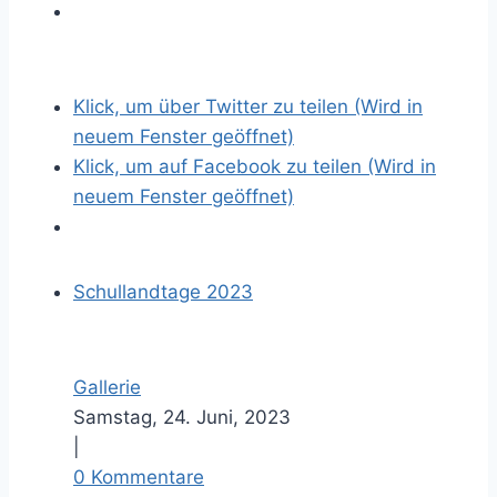
Z
e
i
Klick, um über Twitter zu teilen (Wird in
g
neuem Fenster geöffnet)
e
Klick, um auf Facebook zu teilen (Wird in
g
neuem Fenster geöffnet)
r
ö
s
Schullandtage 2023
s
e
r
Gallerie
e
Samstag, 24. Juni, 2023
s
|
B
0 Kommentare
i