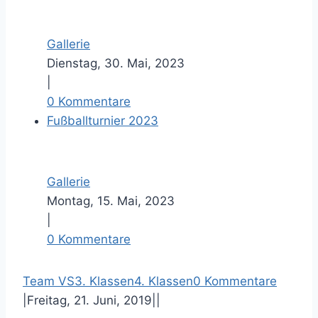
Gallerie
Dienstag, 30. Mai, 2023
|
0 Kommentare
Fußballturnier 2023
Gallerie
Montag, 15. Mai, 2023
|
0 Kommentare
F
T
P
E
Team VS
3. Klassen
4. Klassen
0 Kommentare
a
w
i
-
|
Freitag, 21. Juni, 2019
|
|