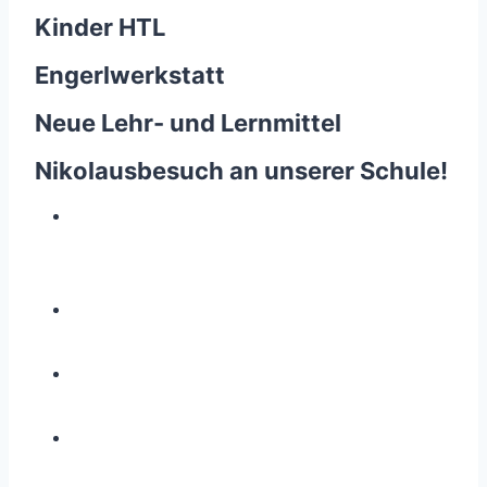
Kinder HTL
Engerlwerkstatt
Neue Lehr- und Lernmittel
Nikolausbesuch an unserer Schule!
Z
e
i
g
e
g
r
ö
s