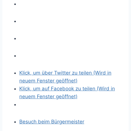
s
e
r
e
s
B
i
l
d
Klick, um über Twitter zu teilen (Wird in
neuem Fenster geöffnet)
Klick, um auf Facebook zu teilen (Wird in
neuem Fenster geöffnet)
Besuch beim Bürgermeister