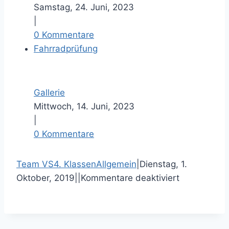
Samstag, 24. Juni, 2023
|
0 Kommentare
Fahrradprüfung
Gallerie
Mittwoch, 14. Juni, 2023
|
0 Kommentare
F
T
P
E
Team VS
4. Klassen
Allgemein
|
Dienstag, 1.
a
w
i
-
f
Oktober, 2019
|
|
Kommentare deaktiviert
c
i
n
M
ü
e
t
t
a
r
b
t
e
i
P